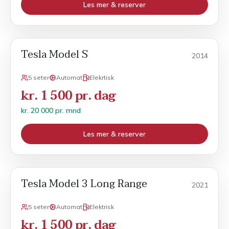
Les mer & reserver
Tesla Model S
Månedsleie
2014
5 seter
Automat
Elekrtisk
kr. 1 500 pr. dag
kr. 20 000 pr. mnd
Les mer & reserver
Tesla Model 3 Long Range
POPULÆR
Månedsleie
2021
5 seter
Automat
Elektrisk
kr. 1 500 pr. dag