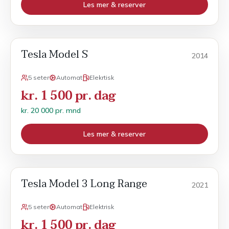
Les mer & reserver
Tesla Model S
Månedsleie
2014
5 seter
Automat
Elekrtisk
kr. 1 500 pr. dag
kr. 20 000 pr. mnd
Les mer & reserver
Tesla Model 3 Long Range
POPULÆR
Månedsleie
2021
5 seter
Automat
Elektrisk
kr. 1 500 pr. dag