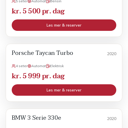
5 seter
Automat
Bensin
kr. 5 500 pr. dag
Les mer & reserver
Porsche Taycan Turbo
POPULÆR
Sport
2020
4 seter
Automat
Elektrisk
kr. 5 999 pr. dag
Les mer & reserver
BMW 3 Serie 330e
POPULÆR
Sport
2020