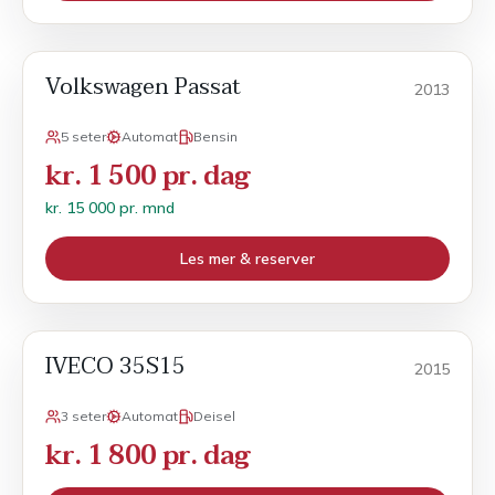
Volkswagen Passat
Månedsleie
2013
5 seter
Automat
Bensin
kr. 1 500 pr. dag
kr. 15 000 pr. mnd
Les mer & reserver
IVECO 35S15
Varebil
2015
3 seter
Automat
Deisel
kr. 1 800 pr. dag