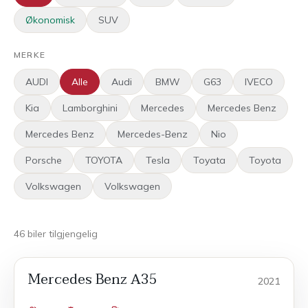
Økonomisk
SUV
MERKE
AUDI
Alle
Audi
BMW
G63
IVECO
Kia
Lamborghini
Mercedes
Mercedes Benz
Mercedes Benz
Mercedes-Benz
Nio
Porsche
TOYOTA
Tesla
Toyata
Toyota
Volkswagen
Volkswagen
46
biler
tilgjengelig
Mercedes Benz A35
POPULÆR
Sport
2021