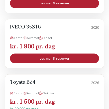
Les mer & reserver
IVECO 35S16
Sport
2020
3 seter
Automat
Diesel
kr. 1 900 pr. dag
Les mer & reserver
Toyata BZ4
Månedsleie
2026
5 seter
Automat
Elektrisk
kr. 1 500 pr. dag
kr. 20 000 pr. mnd