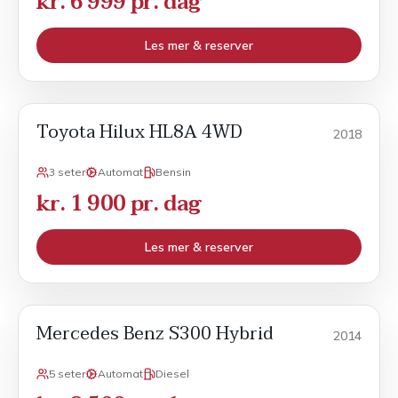
kr. 6 999 pr. dag
Les mer & reserver
Toyota Hilux HL8A 4WD
Varebil
2018
3 seter
Automat
Bensin
kr. 1 900 pr. dag
Les mer & reserver
Mercedes Benz S300 Hybrid
Månedsleie
2014
5 seter
Automat
Diesel