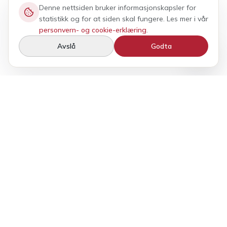
Denne nettsiden bruker informasjonskapsler for
statistikk og for at siden skal fungere. Les mer i vår
personvern- og cookie-erklæring
.
Avslå
Godta
BilFleks tilbyr fleksibel bilutleie med kvalitet, frihet og
personlig service. Et bredt utvalg av luksus-, elektriske
og hverdagsbiler — uten bindingstid og med trygghet