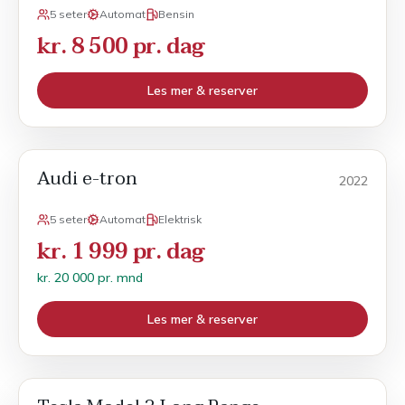
5 seter
Automat
Bensin
kr. 8 500 pr. dag
Les mer & reserver
Audi e-tron
POPULÆR
Månedsleie
2022
5 seter
Automat
Elektrisk
kr. 1 999 pr. dag
kr. 20 000 pr. mnd
Les mer & reserver
POPULÆR
Månedsleie