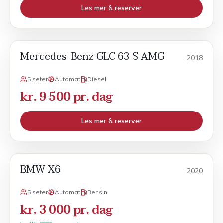
Les mer & reserver
Mercedes-Benz GLC 63 S AMG
Sport
2018
5 seter
Automat
Diesel
kr. 9 500 pr. dag
Les mer & reserver
BMW X6
Månedsleie
2020
5 seter
Automat
Bensin
kr. 3 000 pr. dag