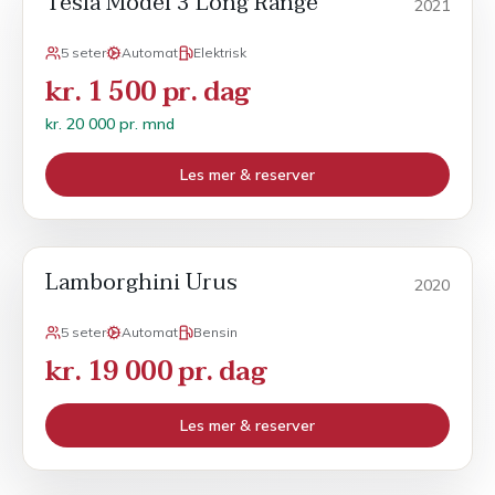
Tesla Model 3 Long Range
2021
5 seter
Automat
Elektrisk
kr. 1 500 pr. dag
kr. 20 000 pr. mnd
Les mer & reserver
Lamborghini Urus
POPULÆR
Sport
2020
5 seter
Automat
Bensin
kr. 19 000 pr. dag
Les mer & reserver