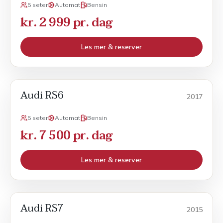
5 seter
Automat
Bensin
kr. 2 999 pr. dag
Les mer & reserver
Audi RS6
POPULÆR
Sport
2017
5 seter
Automat
Bensin
kr. 7 500 pr. dag
Les mer & reserver
Audi RS7
POPULÆR
Sport
2015