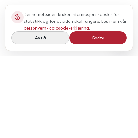
Denne nettsiden bruker informasjonskapsler for
statistikk og for at siden skal fungere. Les mer i vår
personvern- og cookie-erklæring
.
Avslå
Godta
BilFleks tilbyr fleksibel bilutleie med kvalitet, frihet og
personlig service. Et bredt utvalg av luksus-, elektriske