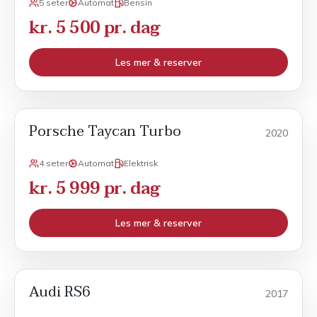
5 seter
Automat
Bensin
kr. 5 500 pr. dag
Les mer & reserver
Porsche Taycan Turbo
POPULÆR
Sport
2020
4 seter
Automat
Elektrisk
kr. 5 999 pr. dag
Les mer & reserver
Audi RS6
POPULÆR
Sport
2017