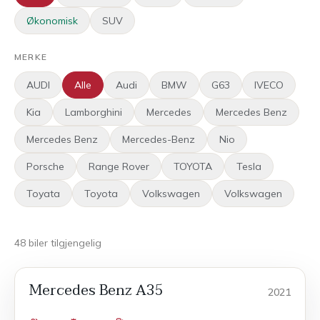
Økonomisk
SUV
MERKE
AUDI
Alle
Audi
BMW
G63
IVECO
Kia
Lamborghini
Mercedes
Mercedes Benz
Mercedes Benz
Mercedes-Benz
Nio
Porsche
Range Rover
TOYOTA
Tesla
Toyata
Toyota
Volkswagen
Volkswagen
48
biler
tilgjengelig
Mercedes Benz A35
POPULÆR
Sport
2021