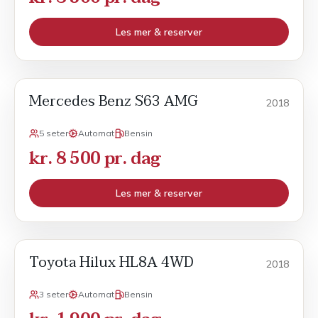
Les mer & reserver
Mercedes Benz S63 AMG
Sport
2018
5 seter
Automat
Bensin
kr. 8 500 pr. dag
Les mer & reserver
Toyota Hilux HL8A 4WD
Varebil
2018
3 seter
Automat
Bensin