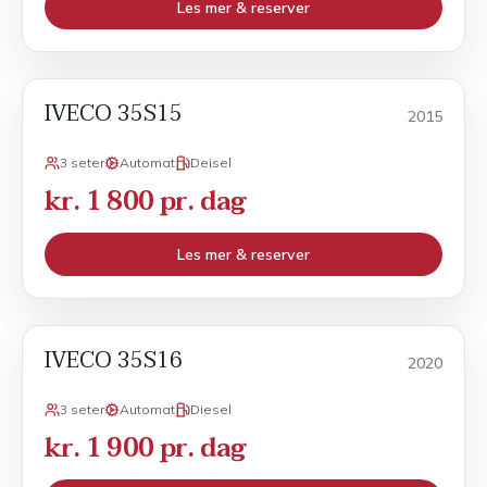
Les mer & reserver
IVECO 35S15
Varebil
2015
3 seter
Automat
Deisel
kr. 1 800 pr. dag
Les mer & reserver
IVECO 35S16
Sport
2020
3 seter
Automat
Diesel
kr. 1 900 pr. dag