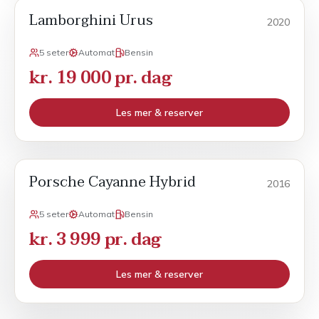
Lamborghini Urus
POPULÆR
Sport
2020
5 seter
Automat
Bensin
kr. 19 000 pr. dag
Les mer & reserver
Porsche Cayanne Hybrid
Sport
2016
5 seter
Automat
Bensin
kr. 3 999 pr. dag
Les mer & reserver