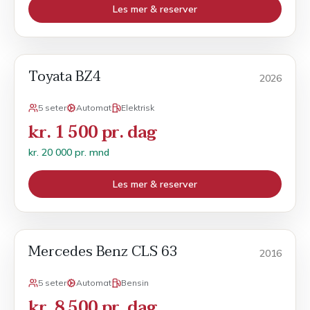
Les mer & reserver
Toyata BZ4
Månedsleie
2026
5 seter
Automat
Elektrisk
kr. 1 500 pr. dag
kr. 20 000 pr. mnd
Les mer & reserver
Mercedes Benz CLS 63
Sport
2016
5 seter
Automat
Bensin
kr. 8 500 pr. dag