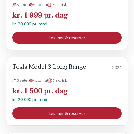
5 seter
Automat
Elektrisk
kr. 1 999 pr. dag
kr. 20 000 pr. mnd
Les mer & reserver
Tesla Model 3 Long Range
POPULÆR
Månedsleie
2021
5 seter
Automat
Elektrisk
kr. 1 500 pr. dag
kr. 20 000 pr. mnd
Les mer & reserver