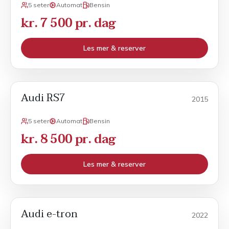
5 seter
Automat
Bensin
kr. 7 500 pr. dag
Les mer & reserver
Audi RS7
POPULÆR
Sport
2015
5 seter
Automat
Bensin
kr. 8 500 pr. dag
Les mer & reserver
Audi e-tron
POPULÆR
Månedsleie
2022