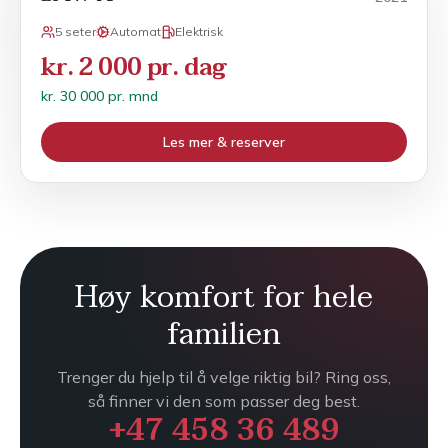
5 seter
Automat
Elektrisk
kr. 2 000 pr. dag
kr. 30 000 pr. mnd
Les mer & reserver
Høy komfort for hele
familien
Trenger du hjelp til å velge riktig bil? Ring oss,
så finner vi den som passer deg best.
+47 458 36 489