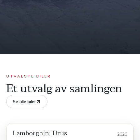
UTVALGTE BILER
Et utvalg av samlingen
Se alle biler
Lamborghini Urus
POPULÆR
Sport
2020