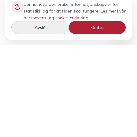
Denne nettsiden bruker informasjonskapsler for
statistikk og for at siden skal fungere. Les mer i vår
personvern- og cookie-erklæring
.
Avslå
Godta
BilFleks tilbyr fleksibel bilutleie med kvalitet, frihet og
personlig service. Et bredt utvalg av luksus-, elektriske
og hverdagsbiler — uten bindingstid og med trygghet