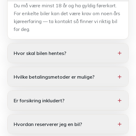
Du må være minst 18 år og ha gyldig førerkort.
For enkelte biler kan det være krav om noen års
kjøreerfaring — ta kontakt så finner vi riktig bil
for deg.
Hvor skal bilen hentes?
Bilen hentes hos BilFleks, Isakveien 70, 2004
Lillestrøm. Når forespørselen din er godkjent,
Hvilke betalingsmetoder er mulige?
avtaler vi nøyaktig tidspunkt, og du får nøkkel og
en kort gjennomgang av bilen ved henting. Har
Depositum betales med bankoverføring. Selve
du behov for levering eller annen henteadresse,
leiebeløpet kan du betale med både kort og
Er forsikring inkludert?
gi oss beskjed i forespørselen, så finner vi en
kontant — det som passer deg best. Alt avklares
løsning.
og bekreftes av oss før henting.
Ja. Standardforsikring er inkludert ved leie og
dekker blant annet skade, tyveri, brann- og
Hvordan reserverer jeg en bil?
naturskader samt ansvar — med 0 kr egenandel