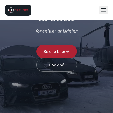
Kvalitetsbiler
til utleie
for enhver anledning
Se alle biler
Book nå